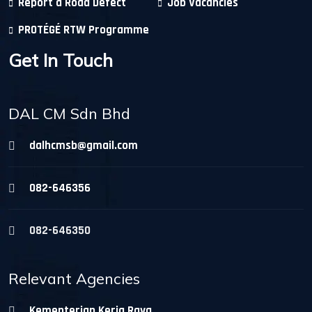
Report a Road Defect
Job Vacancies
PROTÉGÉ RTW Programme
Get In Touch
DAL CM Sdn Bhd
dalhcmsb@gmail.com
082-646356
082-646350
Relevant Agencies
Kementerian Kerja Raya